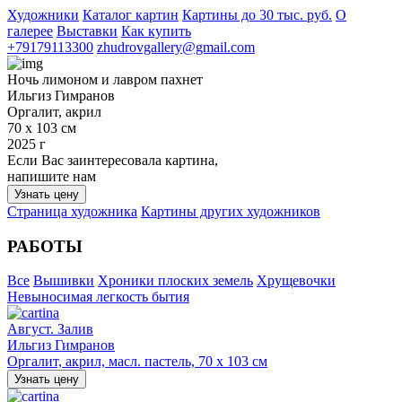
Художники
Каталог картин
Картины до 30 тыс. руб.
О
галерее
Выставки
Как купить
+79179113300
zhudrovgallery@gmail.com
Ночь лимоном и лавром пахнет
Ильгиз Гимранов
Оргалит, акрил
70 х 103 см
2025 г
Если Вас заинтересовала картина,
напишите нам
Узнать цену
Страница художника
Картины других художников
РАБОТЫ
Все
Вышивки
Хроники плоских земель
Хрущевочки
Невыносимая легкость бытия
Август. Залив
Ильгиз Гимранов
Оргалит, акрил, масл. пастель, 70 х 103 см
Узнать цену