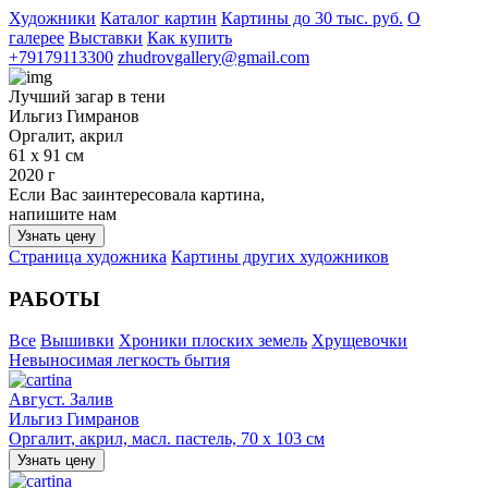
Художники
Каталог картин
Картины до 30 тыс. руб.
О
галерее
Выставки
Как купить
+79179113300
zhudrovgallery@gmail.com
Лучший загар в тени
Ильгиз Гимранов
Оргалит, акрил
61 х 91 см
2020 г
Если Вас заинтересовала картина,
напишите нам
Узнать цену
Страница художника
Картины других художников
РАБОТЫ
Все
Вышивки
Хроники плоских земель
Хрущевочки
Невыносимая легкость бытия
Август. Залив
Ильгиз Гимранов
Оргалит, акрил, масл. пастель, 70 х 103 см
Узнать цену