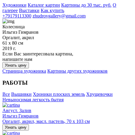
Художники
Каталог картин
Картины до 30 тыс. руб.
О
галерее
Выставки
Как купить
+79179113300
zhudrovgallery@gmail.com
Колесница
Ильгиз Гимранов
Оргалит, акрил
61 х 80 см
2019 г.
Если Вас заинтересовала картина,
напишите нам
Узнать цену
Страница художника
Картины других художников
РАБОТЫ
Все
Вышивки
Хроники плоских земель
Хрущевочки
Невыносимая легкость бытия
Август. Залив
Ильгиз Гимранов
Оргалит, акрил, масл. пастель, 70 х 103 см
Узнать цену