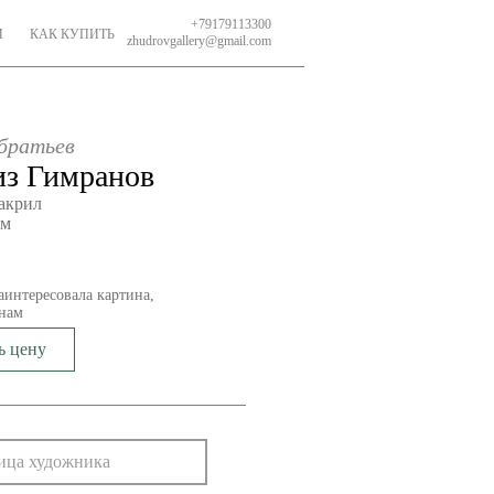
+79179113300
И
КАК КУПИТЬ
zhudrovgallery@gmail.com
 братьев
из Гимранов
 акрил
см
аинтересовала картина,
нам
ь цену
ица художника