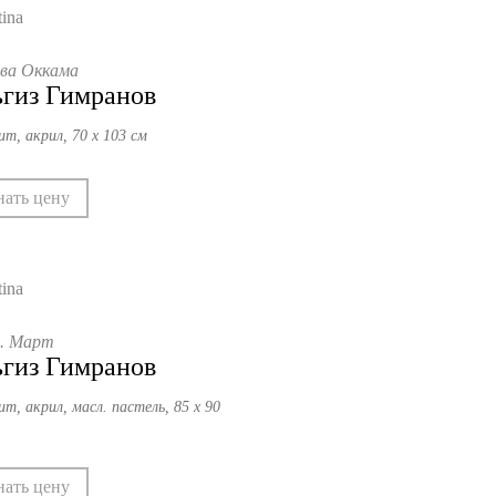
ва Оккама
гиз Гимранов
ит, акрил, 70 х 103 см
нать цену
г. Март
гиз Гимранов
т, акрил, масл. пастель, 85 х 90
нать цену