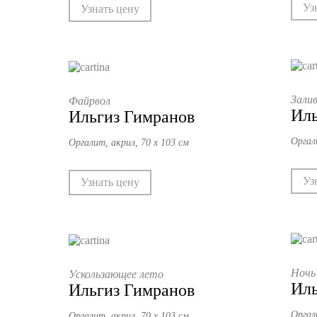
Уз
Узнать цену
Зали
Файрвол
Иль
Ильгиз Гимранов
Оргал
Оргалит, акрил, 70 х 103 см
Уз
Узнать цену
Ночь
Ускользающее лето
Иль
Ильгиз Гимранов
Оргал
Оргалит, акрил, 70 х 103 см