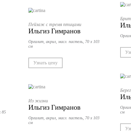
Брит
Иль
Пейзаж с тремя птицами
Ильгиз Гимранов
Оргал
Оргалит, акрил, масл. пастель, 70 х 103
см
Уз
Узнать цену
Бере
Иль
Из жизни
Ильгиз Гимранов
Оргали
х 85
см
Оргалит, акрил, масл. пастель, 70 х 103
см
Уз