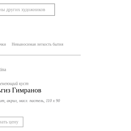
ны других художников
чки
Невыносимая легкость бытия
енеющий куст
гиз Гимранов
т, акрил, масл. пастель, 110 х 90
нать цену