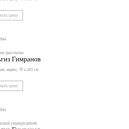
нать цену
ие рассказы
гиз Гимранов
ит, акрил, 70 х 103 см
нать цену
нский университет