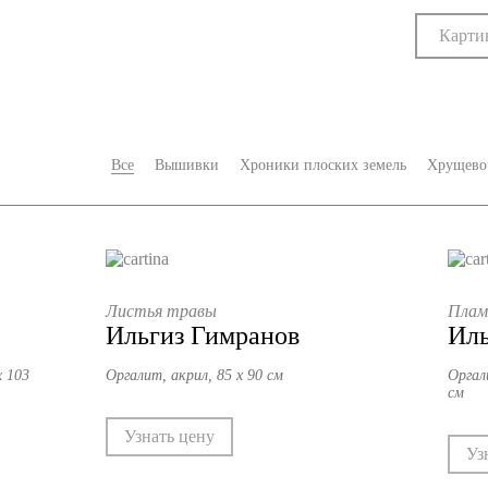
Карти
Все
Вышивки
Хроники плоских земель
Хрущево
Листья травы
Плам
Ильгиз Гимранов
Иль
х 103
Оргалит, акрил, 85 х 90 см
Оргали
см
Узнать цену
Уз