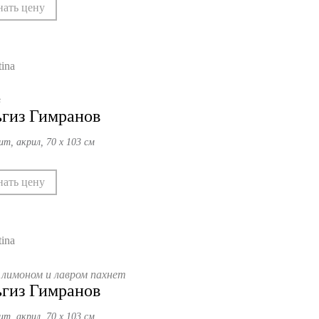
нать цену
в
гиз Гимранов
ит, акрил, 70 х 103 см
нать цену
 лимоном и лавром пахнет
гиз Гимранов
ит, акрил, 70 х 103 см