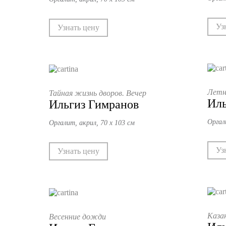
Уз
Узнать цену
Летн
Тайная жизнь дворов. Вечер
Иль
Ильгиз Гимранов
Оргал
Оргалит, акрил, 70 х 103 см
Уз
Узнать цену
Каза
Весенние дожди