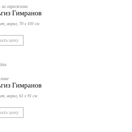
 за гаражами
гиз Гимранов
ит, акрил, 70 х 103 см
нать цену
лике
гиз Гимранов
ит, акрил, 61 х 91 см
нать цену