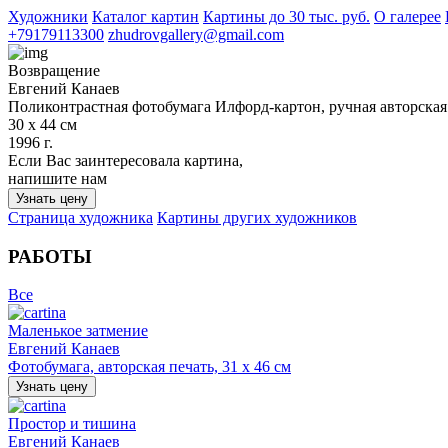
Художники
Каталог картин
Картины до 30 тыс. руб.
О галерее
+79179113300
zhudrovgallery@gmail.com
Возвращение
Евгений Канаев
Поликонтрастная фотобумага Илфорд-картон, ручная авторская 
30 х 44 см
1996 г.
Если Вас заинтересовала картина,
напишите нам
Узнать цену
Страница художника
Картины других художников
РАБОТЫ
Все
Маленькое затмение
Евгений Канаев
Фотобумага, авторская печать, 31 х 46 см
Узнать цену
Простор и тишина
Евгений Канаев