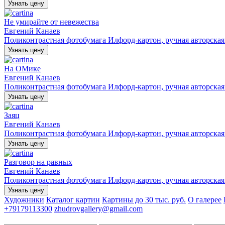
Узнать цену
Не умирайте от невежества
Евгений Канаев
Поликонтрастная фотобумага Илфорд-картон, ручная авторская п
Узнать цену
На ОМике
Евгений Канаев
Поликонтрастная фотобумага Илфорд-картон, ручная авторская п
Узнать цену
Заяц
Евгений Канаев
Поликонтрастная фотобумага Илфорд-картон, ручная авторская п
Узнать цену
Разговор на равных
Евгений Канаев
Поликонтрастная фотобумага Илфорд-картон, ручная авторская п
Узнать цену
Художники
Каталог картин
Картины до 30 тыс. руб.
О галерее
+79179113300
zhudrovgallery@gmail.com