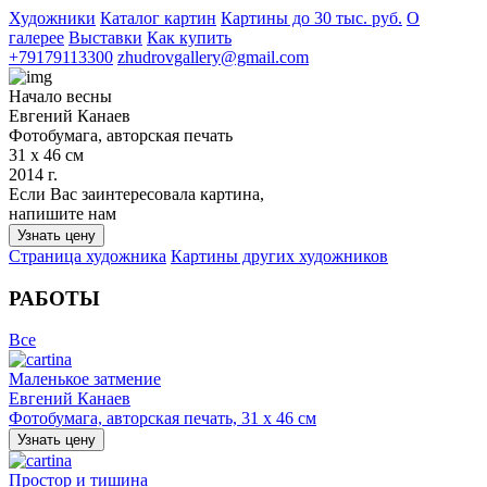
Художники
Каталог картин
Картины до 30 тыс. руб.
О
галерее
Выставки
Как купить
+79179113300
zhudrovgallery@gmail.com
Начало весны
Евгений Канаев
Фотобумага, авторская печать
31 х 46 см
2014 г.
Если Вас заинтересовала картина,
напишите нам
Узнать цену
Страница художника
Картины других художников
РАБОТЫ
Все
Маленькое затмение
Евгений Канаев
Фотобумага, авторская печать, 31 х 46 см
Узнать цену
Простор и тишина