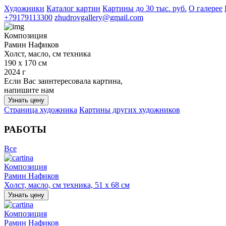
Художники
Каталог картин
Картины до 30 тыс. руб.
О галерее
+79179113300
zhudrovgallery@gmail.com
Композиция
Рамин Нафиков
Холст, масло, см техника
190 х 170 см
2024 г
Если Вас заинтересовала картина,
напишите нам
Узнать цену
Страница художника
Картины других художников
РАБОТЫ
Все
Композиция
Рамин Нафиков
Холст, масло, см техника, 51 х 68 см
Узнать цену
Композиция
Рамин Нафиков