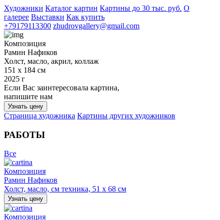
Художники
Каталог картин
Картины до 30 тыс. руб.
О
галерее
Выставки
Как купить
+79179113300
zhudrovgallery@gmail.com
Композиция
Рамин Нафиков
Холст, масло, акрил, коллаж
151 х 184 см
2025 г
Если Вас заинтересовала картина,
напишите нам
Узнать цену
Страница художника
Картины других художников
РАБОТЫ
Все
Композиция
Рамин Нафиков
Холст, масло, см техника, 51 х 68 см
Узнать цену
Композиция