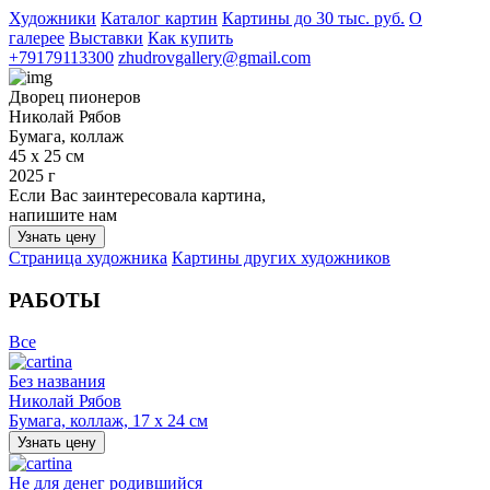
Художники
Каталог картин
Картины до 30 тыс. руб.
О
галерее
Выставки
Как купить
+79179113300
zhudrovgallery@gmail.com
Дворец пионеров
Николай Рябов
Бумага, коллаж
45 х 25 см
2025 г
Если Вас заинтересовала картина,
напишите нам
Узнать цену
Страница художника
Картины других художников
РАБОТЫ
Все
Без названия
Николай Рябов
Бумага, коллаж, 17 х 24 см
Узнать цену
Не для денег родившийся