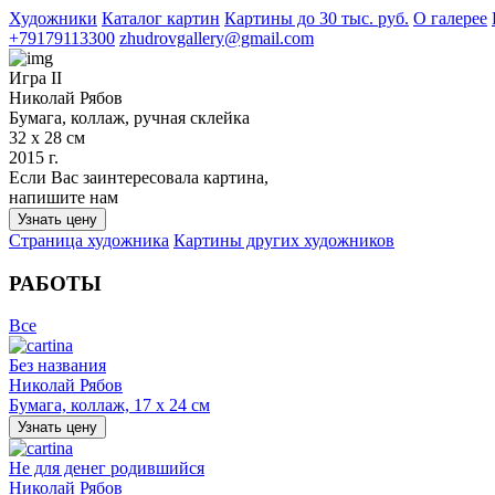
Художники
Каталог картин
Картины до 30 тыс. руб.
О галерее
+79179113300
zhudrovgallery@gmail.com
Игра II
Николай Рябов
Бумага, коллаж, ручная склейка
32 х 28 см
2015 г.
Если Вас заинтересовала картина,
напишите нам
Узнать цену
Страница художника
Картины других художников
РАБОТЫ
Все
Без названия
Николай Рябов
Бумага, коллаж, 17 х 24 см
Узнать цену
Не для денег родившийся
Николай Рябов