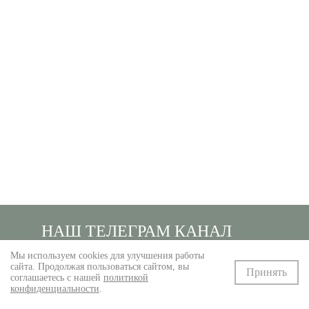
НАШ ТЕЛЕГРАМ КАНАЛ
Мы используем cookies для улучшения работы
сайта. Продолжая пользоваться сайтом, вы
Принять
HTTPS://T.ME/ZHUDROVGALLERY
соглашаетесь с нашей
политикой
конфиденциальности
.