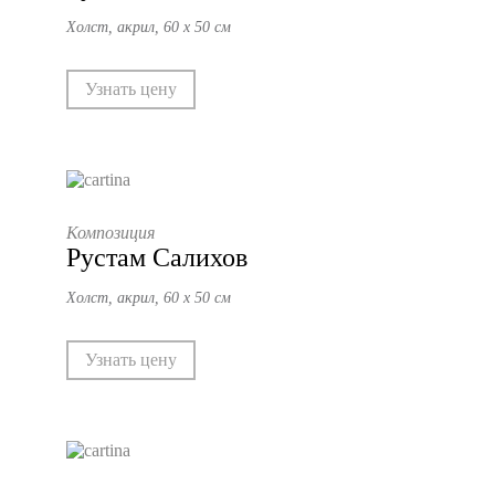
частных коллекциях России, Европы, США,
Холст, акрил, 60 х 50 см
Кувейта.
Узнать цену
Композиция
Рустам Салихов
Холст, акрил, 60 х 50 см
Узнать цену