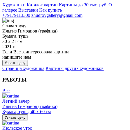
Художники
Каталог картин
Картины до 30 тыс. руб.
О
галерее
Выставки
Как купить
+79179113300
zhudrovgallery@gmail.com
Слава труду
Ильгиз Гимранов (графика)
Бумага, тушь
30 х 21 см
2021 г.
Если Вас заинтересовала картина,
напишите нам
Узнать цену
Страница художника
Картины других художников
РАБОТЫ
Все
Летний вечер
Ильгиз Гимранов (графика)
Бумага, тушь, 40 х 60 см
Узнать цену
Июльское утро