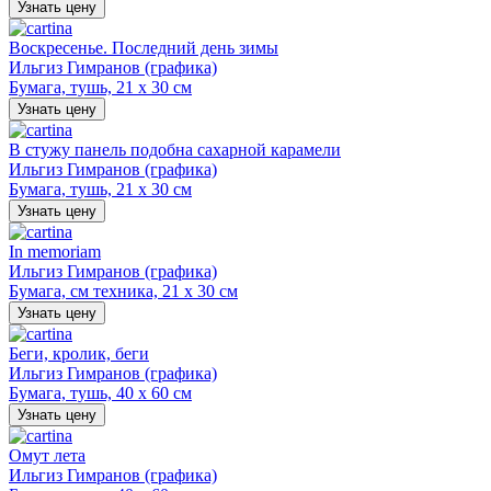
Узнать цену
Воскресенье. Последний день зимы
Ильгиз Гимранов (графика)
Бумага, тушь, 21 х 30 см
Узнать цену
В стужу панель подобна сахарной карамели
Ильгиз Гимранов (графика)
Бумага, тушь, 21 х 30 см
Узнать цену
In memoriam
Ильгиз Гимранов (графика)
Бумага, см техника, 21 х 30 см
Узнать цену
Беги, кролик, беги
Ильгиз Гимранов (графика)
Бумага, тушь, 40 х 60 см
Узнать цену
Омут лета
Ильгиз Гимранов (графика)