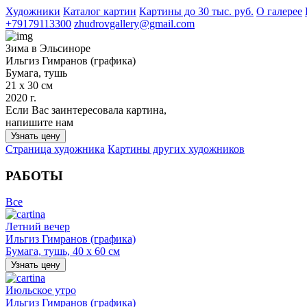
Художники
Каталог картин
Картины до 30 тыс. руб.
О галерее
+79179113300
zhudrovgallery@gmail.com
Зима в Эльсиноре
Ильгиз Гимранов (графика)
Бумага, тушь
21 х 30 см
2020 г.
Если Вас заинтересовала картина,
напишите нам
Узнать цену
Страница художника
Картины других художников
РАБОТЫ
Все
Летний вечер
Ильгиз Гимранов (графика)
Бумага, тушь, 40 х 60 см
Узнать цену
Июльское утро
Ильгиз Гимранов (графика)