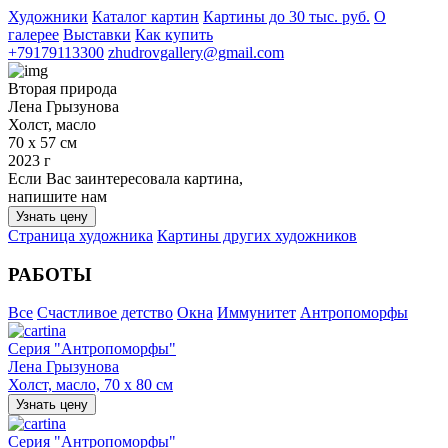
Художники
Каталог картин
Картины до 30 тыс. руб.
О
галерее
Выставки
Как купить
+79179113300
zhudrovgallery@gmail.com
Вторая природа
Лена Грызунова
Холст, масло
70 х 57 см
2023 г
Если Вас заинтересовала картина,
напишите нам
Узнать цену
Страница художника
Картины других художников
РАБОТЫ
Все
Счастливое детство
Окна
Иммунитет
Антропоморфы
Серия "Антропоморфы"
Лена Грызунова
Холст, масло, 70 х 80 см
Узнать цену
Серия "Антропоморфы"