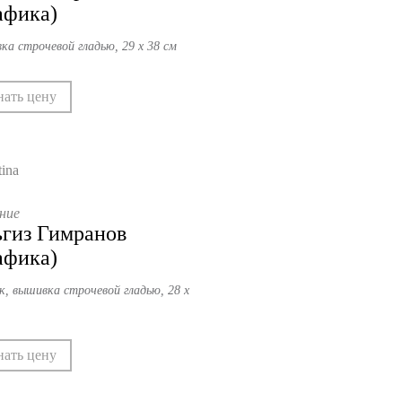
афика)
ка строчевой гладью, 29 х 38 см
нать цену
ние
гиз Гимранов
афика)
к, вышивка строчевой гладью, 28 х
нать цену