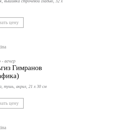
к, вышивка строчевой гладью, 32 х
нать цену
- вечер
гиз Гимранов
афика)
а, тушь, акрил, 21 х 30 см
нать цену