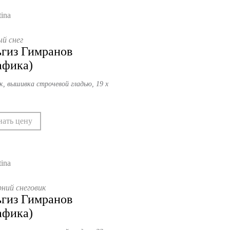
й снег
гиз Гимранов
афика)
к, вышивка строчевой гладью, 19 х
нать цену
ний снеговик
гиз Гимранов
афика)