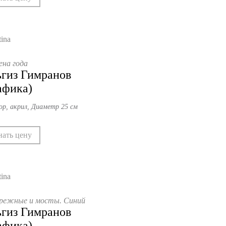
ена года
гиз Гимранов
афика)
р, акрил, Диаметр 25 см
нать цену
режные и мосты. Синий
гиз Гимранов
афика)