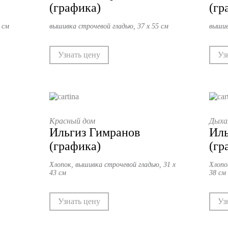
(графика)
(гр
 см
вышивка строчевой гладью, 37 х 55 см
вышив
Узнать цену
Уз
Красный дом
Дыха
Ильгиз Гимранов
Иль
(графика)
(гр
Хлопок, вышивка строчевой гладью, 31 х
Хлопо
43 см
38 см
Узнать цену
Уз