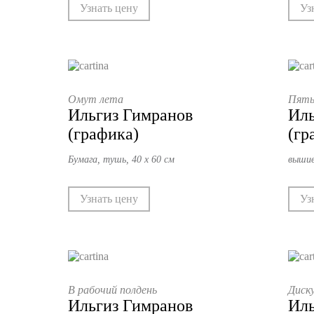
Узнать цену
Уз
Омут лета
Пять
Ильгиз Гимранов
Иль
(графика)
(гр
Бумага, тушь, 40 х 60 см
вышив
Узнать цену
Уз
В рабочий полдень
Диск
Ильгиз Гимранов
Иль