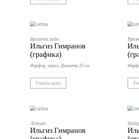
Времена года
Врем
Ильгиз Гимранов
Иль
(графика)
(гр
Фарфор, акрил, Диаметр 25 см
Фарфо
Узнать цену
Уз
Летит
Набе
Ильгиз Гимранов
Иль
(графика)
(гр