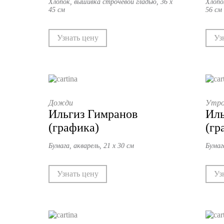
Хлопок, вышивка строчевой гладью, 36 х
Хлопо
45 см
56 см
Узнать цену
Уз
Дожди
Утро 
Ильгиз Гимранов
Иль
(графика)
(гр
Бумага, акварель, 21 х 30 см
Бумаг
Узнать цену
Уз