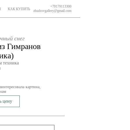
+79179113300
И
КАК КУПИТЬ
zhudrovgallery@gmail.com
чный снег
из Гимранов
ика)
м техника
м
аинтересовала картина,
нам
ь цену