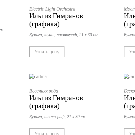
Electric Light Orchestra
Мост
Ильгиз Гимранов
Иль
(графика)
(гр
см
Бумага, тушь, пиктограф, 21 х 30 см
Бумаг
Узнать цену
Уз
Весенняя вода
Беско
Ильгиз Гимранов
Иль
(графика)
(гр
Бумага, пиктограф, 21 х 30 см
Бумаг
Узнать цену
Уз