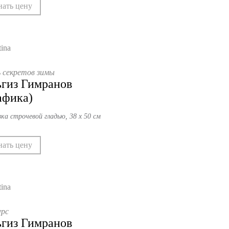
нать цену
 секретов зимы
гиз Гимранов
афика)
ка строчевой гладью, 38 х 50 см
нать цену
урс
гиз Гимранов