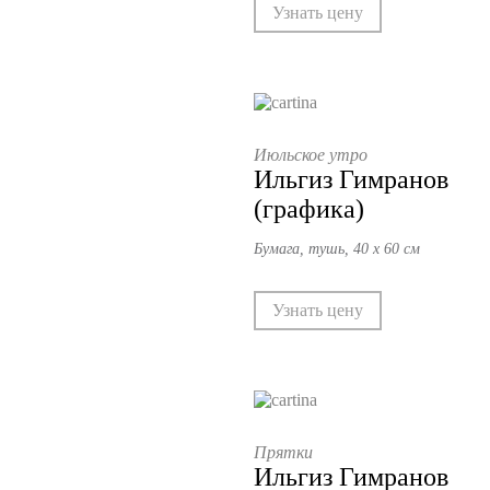
Узнать цену
Июльское утро
Ильгиз Гимранов
(графика)
Бумага, тушь, 40 х 60 см
Узнать цену
Прятки
Ильгиз Гимранов