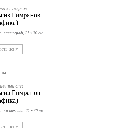
ки в сумерках
гиз Гимранов
афика)
а, пиктограф, 21 х 30 см
нать цену
нечный снег
гиз Гимранов
афика)
а, см техника, 21 х 30 см
нать цену