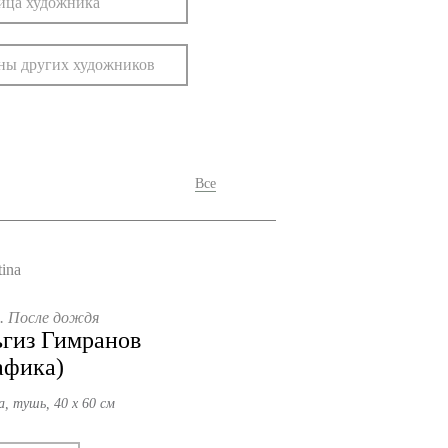
ица художника
ны других художников
Все
. После дождя
гиз Гимранов
афика)
а, тушь, 40 х 60 см