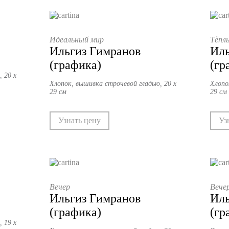
Идеальный мир
Тёплы
Ильгиз Гимранов
Иль
(графика)
(гр
 20 х
Хлопок, вышивка строчевой гладью, 20 х
Хлопо
29 см
29 см
Узнать цену
Уз
Вечер
Вечер
Ильгиз Гимранов
Иль
(графика)
(гр
 19 х